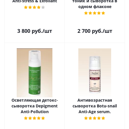
Anti-stress & Exfoliant
тоник и сыворотка в
одном флаконе
3 800
руб.
/шт
2 700
руб.
/шт
Осветляющая детокс-
Антивозрастная
сыворотка Depigment
сыворотка Botu-snail
Anti-Pollution
Anti-Age serum.