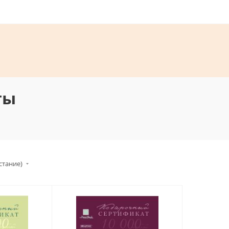
ты
стание)