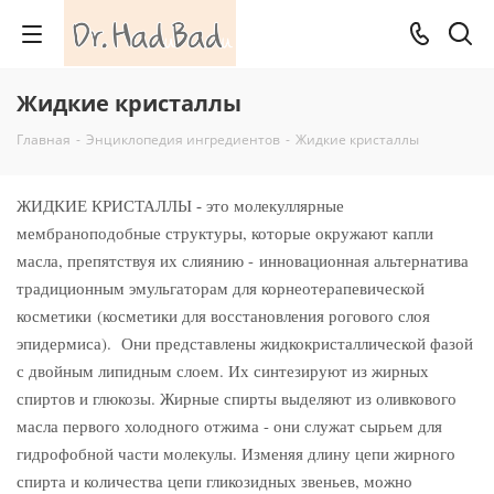
Жидкие кристаллы
Главная
-
Энциклопедия ингредиентов
-
Жидкие кристаллы
это молекуллярные
ЖИДКИЕ КРИСТАЛЛЫ -
мембраноподобные структуры, которые окружают капли
масла, препятствуя их слиянию -
инновационная альтернатива
традиционным эмульгаторам для корнеотерапевической
косметики (косметики для восстановления рогового слоя
эпидермиса). Они представлены жидкокристаллической фазой
с двойным липидным слоем. Их синтезируют из жирных
спиртов и глюкозы. Жирные спирты выделяют из оливкового
масла первого холодного отжима - они служат сырьем для
гидрофобной части молекулы. Изменяя длину цепи жирного
спирта и количества цепи гликозидных звеньев, можно