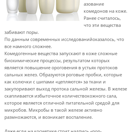
азование
комедонов на коже.
Ранее считалось,
что эти вещества
забивают поры.
По данным современных исследованийоказалось, что
все намного сложнее.
Комедогенные вещества запускают в коже сложные
биохимические процессы, результатом которых
является повышение ороговения в устьях протоков
сальных желез. Образуются роговые пробки, которые
как колючки с шипами «цепляются» за ткани и
закупоривают выход протока сальной железы. В железе
скапливается избыточное количествокожного сала,
которое является отличной питательной средой для
микробов. Микробы в такой железе активно
размножаются, и возникает воспаление.
Даже если на косметике стоит надпись «non-